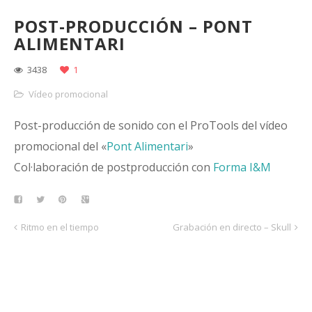
POST-PRODUCCIÓN – PONT
ALIMENTARI
3438
1
Vídeo promocional
Post-producción de sonido con el ProTools del vídeo
promocional del «
Pont Alimentari
»
Col·laboración de postproducción con
Forma I&M
Ritmo en el tiempo
Grabación en directo – Skull