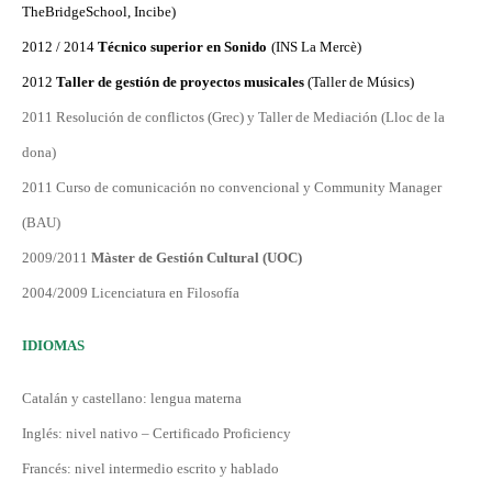
TheBridgeSchool, Incibe)
2012 / 2014
Técnic
o
superior en So
nido
(INS La Mercè)
2012
Taller de gestió
n
de pro
yectos
musical
e
s
(Taller de Músics)
2011 Resolución de conflictos (Grec) y Taller de Mediación (Lloc de la
dona)
2011 Curso de comunicación no convencional y Community Manager
(BAU)
2009/2011
Màster de Gestió
n
Cultural (UOC)
2004/2009 Licenciatura en Filosofía
IDIOMAS
Catalán y castellano: lengua materna
Inglés: nivel nativo – Certificado Proficiency
Francés: nivel intermedio escrito y hablado