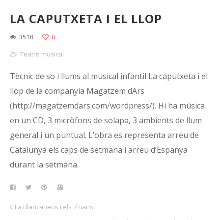
LA CAPUTXETA I EL LLOP
3518
0
Teatre musical
Tècnic de so i llums al musical infantil La caputxeta i el
llop de la companyia Magatzem dArs
(http://magatzemdars.com/wordpress/). Hi ha música
en un CD, 3 micròfons de solapa, 3 ambients de llum
general i un puntual. L’obra es representa arreu de
Catalunya els caps de setmana i arreu d’Espanya
durant la setmana.
La Blancaneus i els 7 nans