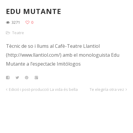
EDU MUTANTE
3271
0
Teatre
Tècnic de so i llums al Cafè-Teatre Llantiol
(http://www.llantiol.com/) amb el monologuista Edu
Mutante a l’espectacle Imitólogos
Edició i post-producció La vida és bella
Te elegiría otra vez